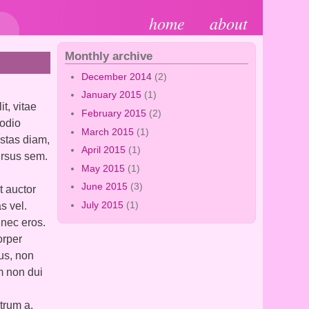
home
about
Monthly archive
December 2014
(2)
January 2015
(1)
t, vitae
February 2015
(2)
 odio
March 2015
(1)
estas diam,
April 2015
(1)
cursus sem.
May 2015
(1)
June 2015
(3)
t auctor
July 2015
(1)
s vel.
 nec eros.
orper
lus, non
m non dui
trum a,