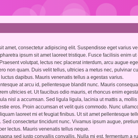
t amet, consectetur adipiscing elit. Suspendisse eget varius veli
pharetra ipsum sit amet laoreet tristique. Fusce facilisis enim ut
. Praesent volutpat, lectus nec placerat interdum, arcu augue eg
ero non quam. Duis velit tellus, ultricies a metus nec, pulvinar 
luctus dapibus. Mauris venenatis tellus a egestas varius.
entesque at arcu id, pellentesque blandit nunc. Mauris consequa
lorem ultricies et. Ut faucibus odio mauris, et rhoncus enim egesta
a nisl a accumsan. Sed ligula ligula, lacinia ut mattis a, mollis
stie eros. Proin accumsan et velit quis commodo. Nunc ullamc
Aliquam laoreet mi et feugiat finibus. Ut sit amet pellentesque tel
 Sed consectetur tincidunt nunc. Vivamus ipsum augue, pretiu
er lectus. Mauris venenatis tellus neque.
gna sed justo convallis convallis. Nulla mi est, fermentum a ru