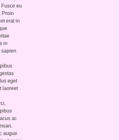
. Fusce eu
. Proin
et erat in
sque
vitae
s in
t sapien
apibus
egestas
llus eget
t laoreet
ci,
apibus
lacus ac
umsan.
ac augue