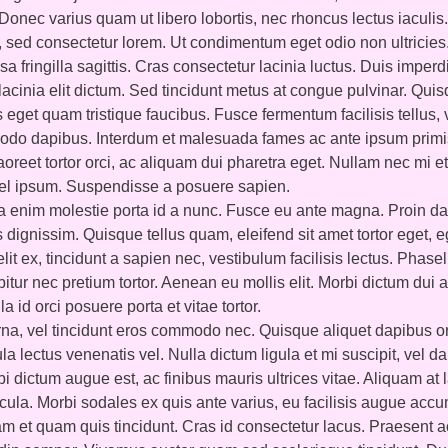
Donec varius quam ut libero lobortis, nec rhoncus lectus iaculis
sed consectetur lorem. Ut condimentum eget odio non ultricies
sa fringilla sagittis. Cras consectetur lacinia luctus. Duis imperdi
lacinia elit dictum. Sed tincidunt metus at congue pulvinar. Qui
get quam tristique faucibus. Fusce fermentum facilisis tellus, 
odo dapibus. Interdum et malesuada fames ac ante ipsum primi
oreet tortor orci, ac aliquam dui pharetra eget. Nullam nec mi e
vel ipsum. Suspendisse a posuere sapien.
a enim molestie porta id a nunc. Fusce eu ante magna. Proin d
 dignissim. Quisque tellus quam, eleifend sit amet tortor eget, 
elit ex, tincidunt a sapien nec, vestibulum facilisis lectus. Phase
bitur nec pretium tortor. Aenean eu mollis elit. Morbi dictum dui a
a id orci posuere porta et vitae tortor.
na, vel tincidunt eros commodo nec. Quisque aliquet dapibus or
a lectus venenatis vel. Nulla dictum ligula et mi suscipit, vel d
bi dictum augue est, ac finibus mauris ultrices vitae. Aliquam at 
cula. Morbi sodales ex quis ante varius, eu facilisis augue acc
m et quam quis tincidunt. Cras id consectetur lacus. Praesent 