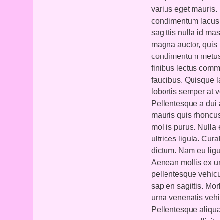
varius eget mauris. 
condimentum lacus, 
sagittis nulla id mas
magna auctor, quis 
condimentum metus e
finibus lectus comm
faucibus. Quisque la
lobortis semper at 
Pellentesque a dui 
mauris quis rhoncus
mollis purus. Nulla 
ultrices ligula. Cura
dictum. Nam eu ligul
Aenean mollis ex ur
pellentesque vehicul
sapien sagittis. Mor
urna venenatis vehi
Pellentesque aliqua