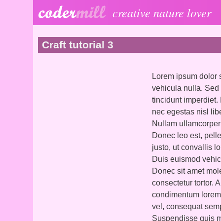
Skip to main content
creative nature lover
Craft tutorial 3
Lorem ipsum dolor si
vehicula nulla. Sed 
tincidunt imperdiet
nec egestas nisl lib
Nullam ullamcorper 
Donec leo est, pell
justo, ut convallis 
Duis euismod vehicul
Donec sit amet mole
consectetur tortor. 
condimentum lorem.
vel, consequat semp
Suspendisse quis ma